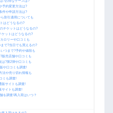
件は?お得なケースは?
や予約変更方法は?
条件や申請方法は?
とから割引適用についても
ットはどうなるの?
みのチケットはどうなるの?
のチケットはどうなるの?
段/カロリーや口コミも
つまで?当日でも買えるの?
らいつまで?予約や値段も
?販売店舗や口コミも
況は?第2弾や口コミも
販や口コミも調査!
約方法や売り切れ情報も
コミも調査!
通販サイトも調査!
販サイトも調査!
店舗を調査!再入荷はいつ？
や再入荷はあるの?