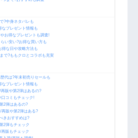
まで?中身ネタバレも
お得なプレゼント情報も
容やお得なプレゼントも調査!
のくらい安い?お得な買い方も
?お得な日や攻略方法も
つまで?ももクロとコラボも充実
レや歴代は?年末初売りセールも
お得なプレゼント情報も
荷/再販や第2弾はあるの?
口コミもチェック!
や第2弾はあるの?
/再販や第2弾はある?
うべきおすすめは?
や第2弾もチェック
荷/再販もチェック