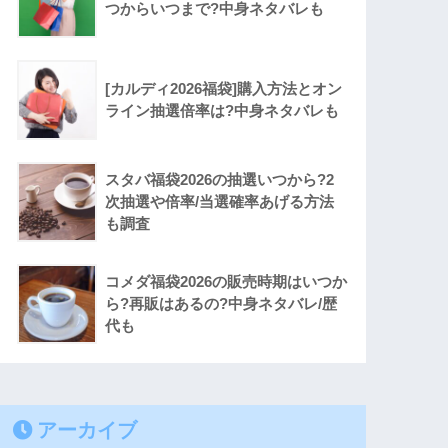
つからいつまで?中身ネタバレも
[カルディ2026福袋]購入方法とオン
ライン抽選倍率は?中身ネタバレも
スタバ福袋2026の抽選いつから?2
次抽選や倍率/当選確率あげる方法
も調査
コメダ福袋2026の販売時期はいつか
ら?再販はあるの?中身ネタバレ/歴
代も
アーカイブ