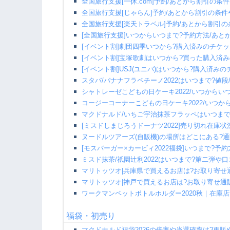
全国旅行支援[一休.com]予約/あとから割引の条
全国旅行支援[じゃらん]予約/あとから割引の条件
全国旅行支援[楽天トラベル]予約/あとから割引の
[全国旅行支援]いつからいつまで?予約方法/あ
[イベント割]劇団四季いつから?購入済みのチケ
[イベント割]宝塚歌劇はいつから?買った購入済
[イベント割]USJ(ユニバ)はいつから?購入済み
スタバ/バナナフラペチーノ2022はいつまで?値
シャトレーゼこどもの日ケーキ2022/いつからい
コージーコーナーこどもの日ケーキ2022/いつか
マクドナルド/いちご宇治抹茶フラッペはいつまで
[ミスドしまじろうドーナツ2022]売り切れ在庫状
ヌードルツアーズ(自販機)の場所はどこにある?通
[モスバーガー×カービィ2022福袋]いつまで?予
ミスド抹茶/祇園辻利2022はいつまで?第二弾や口
マリトッツオ|兵庫県で買えるお店は?お取り寄せ
マリトッツオ|神戸で買えるお店は?お取り寄せ通
ワークマンペットボトルホルダー2020秋｜在庫
福袋・初売り
マクドナルド福袋2026の倍率や当選確率は?再販