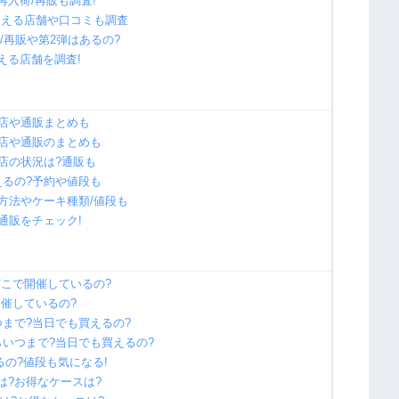
再入荷/再販も調査!
買える店舗や口コミも調査
/再販や第2弾はあるの?
買える店舗を調査!
貨店や通販まとめも
貨店や通販のまとめも
貨店の状況は?通販も
えるの?予約や値段も
約方法やケーキ種類/値段も
通販をチェック!
どこで開催しているの?
開催しているの?
つまで?当日でも買えるの?
らいつまで?当日でも買えるの?
るの?値段も気になる!
は?お得なケースは?