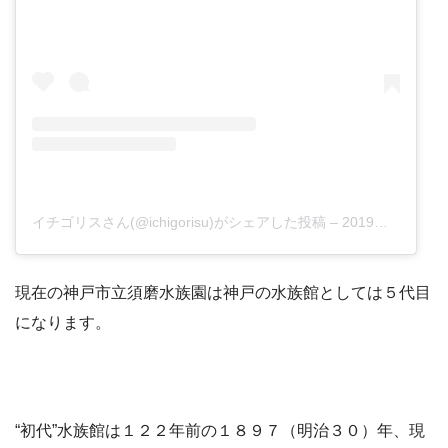
イチゴリスさん(@ichigorisu)がシェアした投稿
–
2019年 2月月14日午後9時29分PST
現在の神戸市立須磨水族園は神戸の水族館としては５代目
になります。
“初代”水族館は１２２年前の１８９７（明治３０）年、現