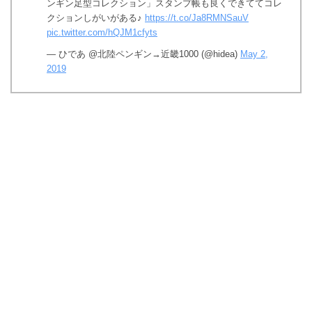
ンギン足型コレクション」スタンプ帳も良くできててコレ
クションしがいがある♪
https://t.co/Ja8RMNSauV
pic.twitter.com/hQJM1cfyts
— ひであ @北陸ペンギン→近畿1000 (@hidea)
May 2,
2019