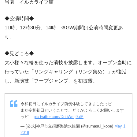
当園 イルカライブ館
◆公演時間◆
11時、12時30分、14時 ※GW期間は公演時間変更あ
り。
◆見どころ◆
大小様々な輪を使った演技を披露します。オープン当時に
行っていた「リングキャリング（リング集め）」が復活
し、新演技「フープジャンプ」を初披露。
令和初日にイルカライブ前例体験してきましたっピ
まだ令和初日ということで、どうかよろしくお願いします
っピ…
pic.twitter.com/DnbWmj9ulP
— [公式]神戸市立須磨海浜水族園 (@sumasui_kobe)
May 1,
2019