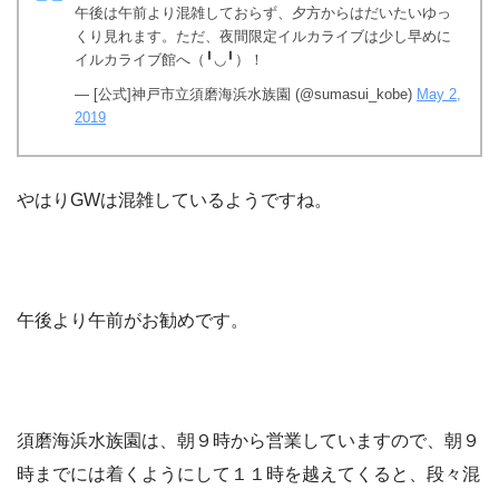
午後は午前より混雑しておらず、夕方からはだいたいゆっ
くり見れます。ただ、夜間限定イルカライブは少し早めに
イルカライブ館へ（╹◡╹）！
— [公式]神戸市立須磨海浜水族園 (@sumasui_kobe)
May 2,
2019
やはりGWは混雑しているようですね。
午後より午前がお勧めです。
須磨海浜水族園は、朝９時から営業していますので、朝９
時までには着くようにして１１時を越えてくると、段々混