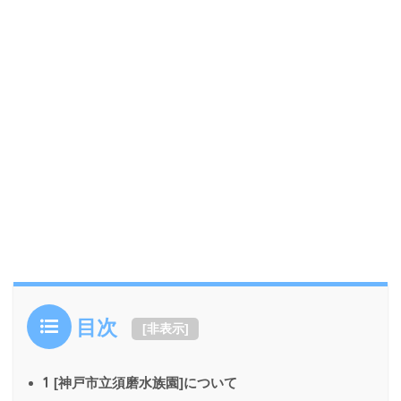
目次
[
非表示
]
1
[神戸市立須磨水族園]について