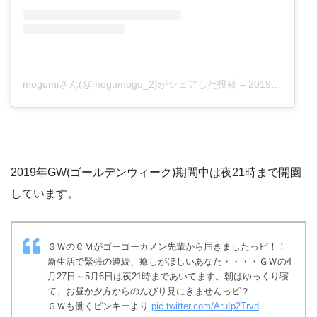
mogumiさん(@mogumogu_2)がシェアした投稿
–
2019年 5月月1日午後10時51分PDT
2019年GW(ゴールデンウィーク)期間中は夜21時まで開園
しています。
ＧＷのＣＭがゴーゴーカメン先輩から届きましたっピ！！
新生活で緊張の連続、癒しがほしいあなた・・・・ＧＷの4
月27日～5月6日は夜21時まであいてます。朝はゆっくり寝
て、お昼か夕方からのんびり見にきませんっピ？
ＧＷも働くピンキーより
pic.twitter.com/AruIp2Trvd